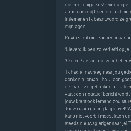
me een innige kus! Overrompelt k
armen om mij heen en trekt me
intiemer en ik beantwoord ze gre
mijn ogen.
Kevin stopt met zoenen maar hou
‘Lieverd ik ben zo verliefd op je!
‘Op mij? Je ziet me voor het eers
‘Ik had al navraag naar jou geda
denken allemaal: ha… een gesch
de krant! Ze gebruiken mij alle
vaak een negatief bericht wordt i
jouw krant ook iemand zou stur
Jouw naam gaf mij kippenvel! Waa
kans niet voorbij moest laten ga
steeds nieuwsgieriger naar je! 
opslag verliefd op je geworden. 