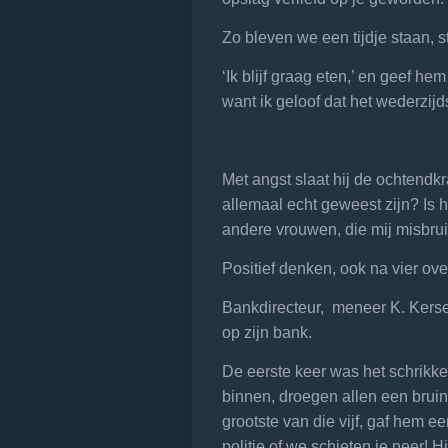
Zo bleven we een tijdje staan, s
‘Ik blijf graag eten,’ en geef he
want ik geloof dat het wederzijds
Met angst slaat hij de ochtendkr
allemaal echt geweest zijn? Is he
andere vrouwen, die mij misbrui
Positief denken, ook na vier ove
Bankdirecteur,
meneer K. Kersen
op zijn bank.
De eerste keer was het schrikk
binnen, droegen allen een bruin
grootste van die vijf, gaf hem ee
politie of we schieten je neer! H