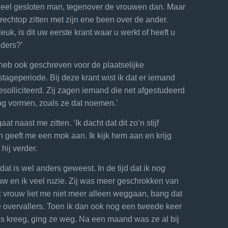
eel gesloten man, tegenover de vrouwen dan. Maar
at rechtop zitten met zijn ene been over de ander.
leuk, is dit uw eerste krant waar u werkt of heeft u
ders?’
Ik heb ook geschreven voor de plaatselijke
stageperiode. Bij deze krant wist ik dat er iemand
olliciteerd. Zij zagen iemand die net afgestudeerd
og vormen, zoals ze dat noemen.’
t naast me zitten. ‘Ik dacht dat dit zo’n stijf
n geeft me een mok aan. Ik kijk hem aan en krijg
 hij verder.
dat is wel anders geweest. In de tijd dat ik nog
w en ik veel ruzie. Zij was meer geschrokken van
ex vrouw liet me niet meer alleen weggaan, bang dat
 overvallers. Toen ik dan ook nog een tweede keer
es kreeg, ging ze weg. Na een maand was ze al bij