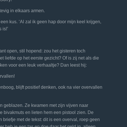
tevig in elkaars armen.
m een kus. ‘Al zal ik geen hap door mijn keel krijgen,
 is!’
ant open, stil hopend: zou het gisteren toch
t liefde op het eerste gezicht? Of is zij net als die
ken voor een leuk verhaaltje? Dan leest hij:
rvallen!
boog, blijft positief denken, ook na vier overvallen
en geblazen. Ze kwamen met zijn vijven naar
e bivakmuts en lieten hem een pistool zien. De
n briefje met de tekst: dit is een overval, roep geen
ier heb je een tas en doe daar het geld in, alleen