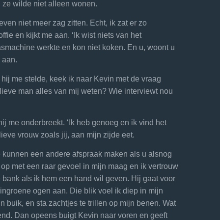
 ze wilde niet alleen wonen.
even niet meer zag zitten. Echt, ik zat er zo
fie en kijkt me aan. ‘Ik wist niets van het
asmachine werkte en kon niet koken. En u, woont u
r aan.
 hij me stelde, keek ik naar Kevin met de vraag
ieve man alles van mij weten? Wie interviewt nou
ijl hij me onderbreekt. ‘Ik heb genoeg en ik vind het
ieve vrouw zoals jij, aan mijn zijde eet.
we kunnen een andere afspraak maken als u alsnog
a op met een raar gevoel in mijn maag en ik vertrouw
e bank als ik hem een hand wil geven. Hij gaat voor
uingroene ogen aan. Die blik voel ik diep in mijn
jn buik, en sta zachtjes te trillen op mijn benen. Wat
nd. Dan opeens buigt Kevin naar voren en geeft