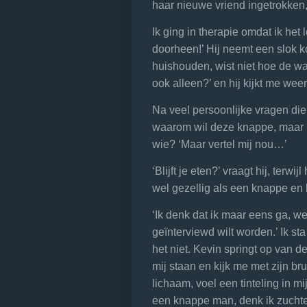
haar nieuwe vriend ingetrokken,
Ik ging in therapie omdat ik het l
doorheen!’ Hij neemt een slok kof
huishouden, wist niet hoe de w
ook alleen?’ en hij kijkt me wee
Na veel persoonlijke vragen die
waarom wil deze knappe, maar l
wie? ‘Maar vertel mij nou…’
‘Blijft je eten?’ vraagt hij, terw
wel gezellig als een knappe en l
‘Ik denk dat ik maar eens ga, 
geïnterviewd wilt worden.’ Ik st
het niet. Kevin springt op van d
mij staan en kijk me met zijn br
lichaam, voel een tinteling in mi
een knappe man, denk ik zuchte