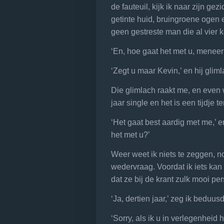
de fauteuil, kijk ik naar zijn ge
getinte huid, bruingroene ogen e
geen gestreste man die al vier k
‘En, hoe gaat het met u, menee
‘Zegt u maar Kevin,’ en hij glim
Die glimlach raakt me, en even 
jaar single en het is een tijdje 
‘Het gaat best aardig met me,’ e
het met u?’
Weer weet ik niets te zeggen, 
wedervraag. Voordat ik iets kan 
dat ze bij de krant zulk mooi pe
‘Ja, dertien jaar,’ zeg ik beduu
‘Sorry, als ik u in verlegenheid 