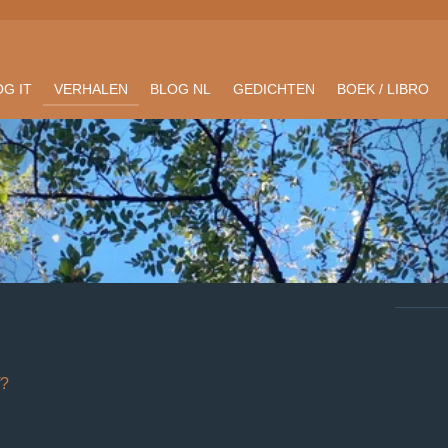
G IT
VERHALEN
BLOG NL
GEDICHTEN
BOEK / LIBRO
f?