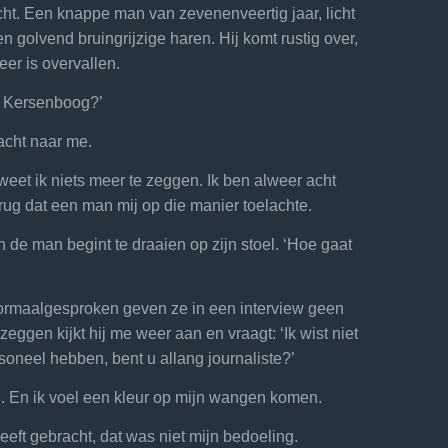
zicht. Een knappe man van zevenenveertig jaar, licht
n golvend bruingrijzige haren. Hij komt rustig over,
eer is overvallen.
r Kersenboog?’
lacht naar me.
weet ik niets meer te zeggen. Ik ben alweer acht
terug dat een man mij op die manier toelachte.
n de man begint te draaien op zijn stoel. ‘Hoe gaat
normaalgesproken geven ze in een interview geen
zeggen kijkt hij me weer aan en vraagt: ‘Ik wist niet
rsoneel hebben, bent u allang journaliste?’
sd. En ik voel een kleur op mijn wangen komen.
heeft gebracht, dat was niet mijn bedoeling.