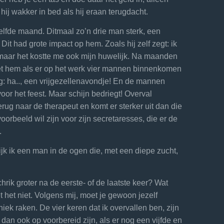
ij wakker in bed als hij eraan terugdacht.
lfde maand. Ditmaal zo’n drie man sterk, een
 Dit had grote impact op hem. Zoals hij zelf zegt: ik
, maar het kostte me ook mijn huwelijk. Na maanden
et hem als er op het werk vier mannen binnenkomen
g: ha.., een vrijgezellenavondje! En de mannen
r het feest. Maar schijn bedriegt! Overval
rug naar de therapeut en komt er sterker uit dan die
oorbeeld wil zijn voor zijn secretaresses, die er de
.
ijk ik een man in de ogen die, met een diepe zucht,
chrik groter na de eerste- of de laatste keer? Wat
t het niet. Volgens mij, moet je gewoon jezelf
niek raken. De vier keren dat ik overvallen ben, zijn
 dan ook op voorbereid zijn, als er nog een vijfde en