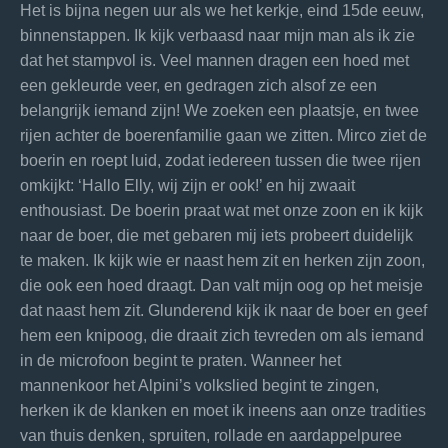
Het is bijna negen uur als we het kerkje, eind 15de eeuw,
binnenstappen. Ik kijk verbaasd naar mijn man als ik zie
dat het stampvol is. Veel mannen dragen een hoed met
een gekleurde veer, en gedragen zich alsof ze een
belangrijk iemand zijn! We zoeken een plaatsje, en twee
rijen achter de boerenfamilie gaan we zitten. Mirco ziet de
boerin en roept luid, zodat iedereen tussen die twee rijen
omkijkt: ‘Hallo Elly, wij zijn er ook!’ en hij zwaait
enthousiast. De boerin praat wat met onze zoon en ik kijk
naar de boer, die met gebaren mij iets probeert duidelijk
te maken. Ik kijk wie er naast hem zit en herken zijn zoon,
die ook een hoed draagt. Dan valt mijn oog op het meisje
dat naast hem zit. Glunderend kijk ik naar de boer en geef
hem een knipoog, die draait zich tevreden om als iemand
in de microfoon begint te praten. Wanneer het
mannenkoor het Alpini’s volkslied begint te zingen,
herken ik de klanken en moet ik ineens aan onze tradities
van thuis denken, spruiten, rollade en aardappelpuree