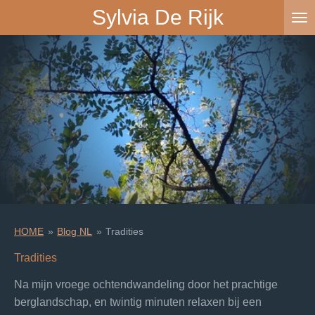
Sylvia De Rijk
Ga
direct
naar
de
hoofdinhoud
HOME
»
Blog NL
»
Tradities
Tradities
Na mijn vroege ochtendwandeling door het prachtige
berglandschap, en twintig minuten relaxen bij een