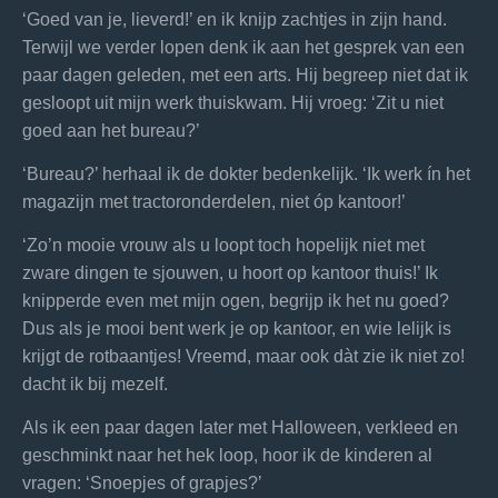
‘Goed van je, lieverd!’ en ik knijp zachtjes in zijn hand.
Terwijl we verder lopen denk ik aan het gesprek van een
paar dagen geleden, met een arts. Hij begreep niet dat ik
gesloopt uit mijn werk thuiskwam. Hij vroeg: ‘Zit u niet
goed aan het bureau?’
‘Bureau?’ herhaal ik de dokter bedenkelijk. ‘Ik werk
í
n het
magazijn met tractoronderdelen, niet
ó
p kantoor!’
‘Zo’n mooie vrouw als u loopt toch hopelijk niet met
zware dingen te sjouwen, u hoort op kantoor thuis!’ Ik
knipperde even met mijn ogen, begrijp ik het nu goed?
Dus als je mooi bent werk je op kantoor, en wie lelijk is
krijgt de rotbaantjes! Vreemd, maar ook dàt zie ik niet zo!
dacht ik bij mezelf.
Als ik een paar dagen later met Halloween, verkleed en
geschminkt naar het hek loop, hoor ik de kinderen al
vragen: ‘Snoepjes of grapjes?’