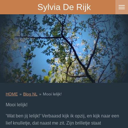
Sylvia De Rijk
Ga
direct
naar
de
hoofdinhoud
HOME
»
Blog NL
»
Mooi lelijk!
Mooi lelijk!
‘Wat ben jij lelijk!’ Verbaasd kijk ik opzij, en kijk naar een
lief knulletje, dat naast me zit. Zijn brilletje staat