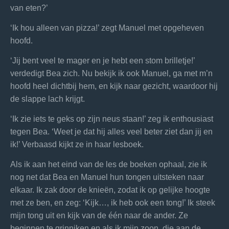
van eten?’
‘Ik hou alleen van pizza!’ zegt Manuel met opgeheven
hoofd.
‘Jij bent veel te mager en je hebt een stom brilletje!’
verdedigt Bea zich. Nu bekijk ik ook Manuel, ga met m’n
hoofd heel dichtbij hem, en kijk naar gezicht, waardoor hij
de slappe lach krijgt.
‘Ik zie iets te geks op zijn neus staan!’ zeg ik enthousiast
tegen Bea. ‘Weet je dat hij alles veel beter ziet dan jij en
ik!’ Verbaasd kijkt ze in haar lesboek.
Als ik aan het eind van de les de boeken ophaal, zie ik
nog net dat Bea en Manuel hun tongen uitsteken naar
elkaar. Ik zak door de knieën, zodat ik op gelijke hoogte
met ze ben, en zeg: ‘Kijk…, ik heb ook een tong!’ Ik steek
mijn tong uit en kijk van de één naar de ander. Ze
beginnen te grinniken en als ik mijn zoon, die aan de