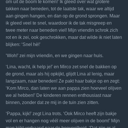
om uit de boom te komen!’ Ik gleed over wat grotere
takken naar beneden, tot de laatste tak, waar we altijd
aan gingen hangen, en dan op de grond sprongen. Maar
ik gleed veel te snel, waardoor ik de tak misgreep en
twee meter naar beneden viel! Mijn vriendin schrok zich
rot en ik zei, ook geschrokken, maar dat wilde ik niet laten
blijken: ‘Snel hè!’
‘Woh!’ zei mijn vriendin, en we gingen naar huis.
‘Lina, wacht, ik help je!’ en Mirco zet snel de bakken op
de grond, maar als hij opkijkt, glijdt Lina al lenig, maar
langzaam, naar beneden! Ze pakt haar bakje op en zegt:
‘Kom Mirco, dan laten we aan pappa zien hoeveel olijven
we al hebben!’ De kinderen rennen enthousiast naar
binnen, zonder dat ze mij in de tuin zien zitten.
‘Pappa, kijk!’ zegt Lina trots. ‘Ook Mirco heeft zijn bakje
vol en er hangen nog véél meer olijven in de boom!’ Mijn
man kijkt verbaasd naar de hoeveelheid. ‘Dat zijn er al