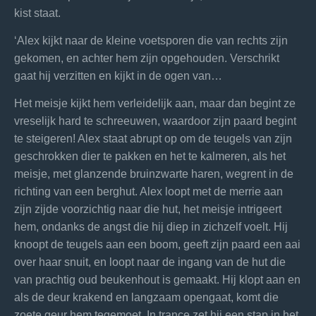
kist staat.
‘Alex kijkt naar de kleine voetsporen die van rechts zijn
gekomen, en achter hem zijn opgehouden. Verschrikt
gaat hij verzitten en kijkt in de ogen van…
Het meisje kijkt hem verleidelijk aan, maar dan begint ze
vreselijk hard te schreeuwen, waardoor zijn paard begint
te steigeren! Alex staat abrupt op om de teugels van zijn
geschrokken dier te pakken en het te kalmeren, als het
meisje, met glanzende bruinzwarte haren, wegrent in de
richting van een berghut. Alex loopt met de merrie aan
zijn zijde voorzichtig naar die hut, het meisje intrigeert
hem, ondanks de angst die hij diep in zichzelf voelt. Hij
knoopt de teugels aan een boom, geeft zijn paard een aai
over haar snuit, en loopt naar de ingang van de hut die
van prachtig oud beukenhout is gemaakt. Hij klopt aan en
als de deur krakend en langzaam opengaat, komt die
zoete geur hem tegemoet. In trance zet hij een stap in het