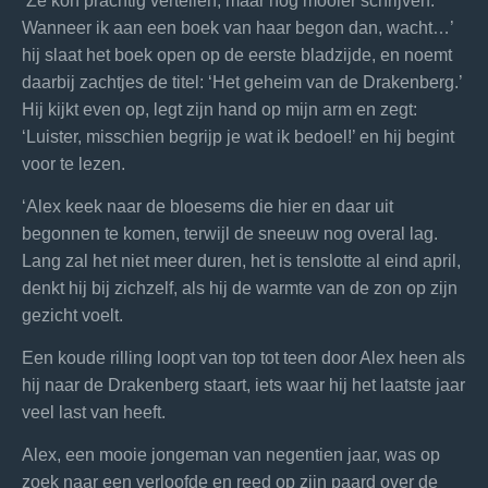
‘Ze kon prachtig vertellen, maar nog mooier schrijven.
Wanneer ik aan een boek van haar begon dan, wacht…’
hij slaat het boek open op de eerste bladzijde, en noemt
daarbij zachtjes de titel: ‘Het geheim van de Drakenberg.’
Hij kijkt even op, legt zijn hand op mijn arm en zegt:
‘Luister, misschien begrijp je wat ik bedoel!’ en hij begint
voor te lezen.
‘Alex keek naar de bloesems die hier en daar uit
begonnen te komen, terwijl de sneeuw nog overal lag.
Lang zal het niet meer duren, het is tenslotte al eind april,
denkt hij bij zichzelf, als hij de warmte van de zon op zijn
gezicht voelt.
Een koude rilling loopt van top tot teen door Alex heen als
hij naar de Drakenberg staart, iets waar hij het laatste jaar
veel last van heeft.
Alex, een mooie jongeman van negentien jaar, was op
zoek naar een verloofde en reed op zijn paard over de