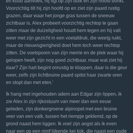
en koud aanvoelt, hij ligt op zijn buik en zijn hoofd bonkt.
Voorzichtig tilt hij zijn hoofd op en ziet zijn paard rustig
grazen, daar waar het jonge gras tussen de sneeuw
zichtbaar is. Alex probeert voorzichtig rechtop te gaan
zitten maar de duizeligheid houdt hem tegen en hij valt
weer met zijn gezicht in een voetafdruk, die weeïg ruikt,
maar de nieuwsgierigheid doet hem toch weer rechtop
zitten. De voetsporen van zijn merrie en de plek waar hij
gelopen heeft, zijn nog goed zichtbaar, maar wat ziet hij
daar? Zijn hart begint onrustig te kloppen, daar is die geur
weer, zelfs zijn lichtbruine paard spitst haar zwarte oren
en stopt dan met eten.’
Ik hang met ingehouden adem aan Edgar zijn lippen, ik
zie Alex in zijn rijkostuum van meer dan een eeuw
geleden, zijn donkergroene alpinopet met een bruine
veer van een valk, tussen het riempje geklemd, op de
grond naast hem liggen. Ik voel zijn angst als ik even
naar een op een nimf lijkende kei kijk, die naast een oude