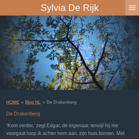
Sylvia De Rijk
Ga
direct
naar
de
hoofdinhoud
HOME
»
Blog NL
»
De Drakenberg
De Drakenberg
‘Kom verder,’ zegt Edgar, de eigenaar, terwijl hij me
voorgaat loop ik achter hem aan, zijn huis binnen. Met