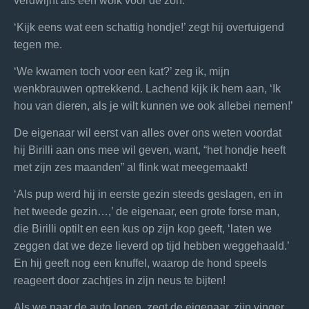
verdwijnt als een wolk voor de zon.
‘Kijk eens wat een schattig hondje!’ zegt hij overtuigend
tegen me.
‘We kwamen toch voor een kat?’ zeg ik, mijn
wenkbrauwen optrekkend. Lachend kijk ik hem aan, ‘Ik
hou van dieren, als je wilt kunnen we ook allebei nemen!’
De eigenaar wil eerst van alles over ons weten voordat
hij Birilli aan ons mee wil geven, want, “het hondje heeft
met zijn zes maanden” al flink wat meegemaakt!
‘Als pup werd hij in eerste gezin steeds geslagen, en in
het tweede gezin…,’ de eigenaar, een grote forse man,
die Birilli optilt en een kus op zijn kop geeft, ‘laten we
zeggen dat we deze lieverd op tijd hebben weggehaald.’
En hij geeft nog een knuffel, waarop de hond speels
reageert door zachtjes in zijn neus te bijten!
Als we naar de auto lopen, zegt de eigenaar, zijn vinger