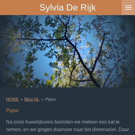
Sylvia De Rijk
Ga
direct
naar
de
hoofdinhoud
HOME
»
Blog NL
»
Pippo
Pippo
Na onze huwelijksreis besloten we meteen een kat te
nemen, en we gingen daarvoor naar het dierenasiel. Daar